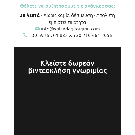
Θέλετε να συζητήσουμε τις ανάγκες σας;
· Χωρίς καμία δέσμευση · Απόλυτη
30 λεπτά
εμπιστευτικότητα
info@yolandageorgiou.com

+30 6976 701 885
&
+30 210 664 2056

Κλείστε δωρεάν
βιντεοκλήση γνωριμίας