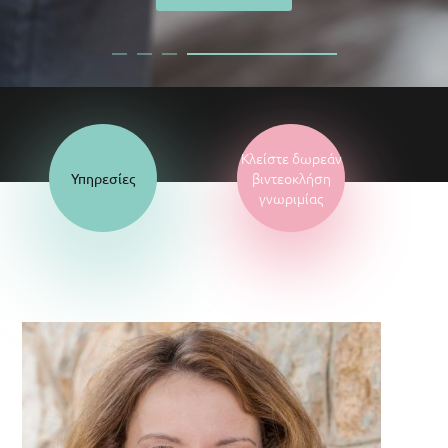
Κλείστε δωρεάν
βιντεοκλήση
Υπηρεσίες
γνωριμίας